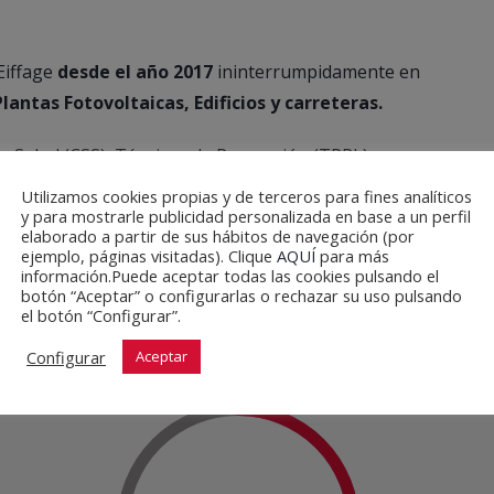
Eiffage
desde el año 2017
ininterrumpidamente en
antas Fotovoltaicas, Edificios y carreteras.
y Salud (CSS), Técnicos de Prevención (TPRL),
e todas sus divisiones con plataforma AFJGestiona.
Utilizamos cookies propias y de terceros para fines analíticos
preventivos de ESS, PSS, E.R. y Les proveemos de
y para mostrarle publicidad personalizada en base a un perfil
elaborado a partir de sus hábitos de navegación (por
ejemplo, páginas visitadas). Clique
AQUÍ
para más
información.Puede aceptar todas las cookies pulsando el
botón “Aceptar” o configurarlas o rechazar su uso pulsando
el botón “Configurar”.
Configurar
Aceptar