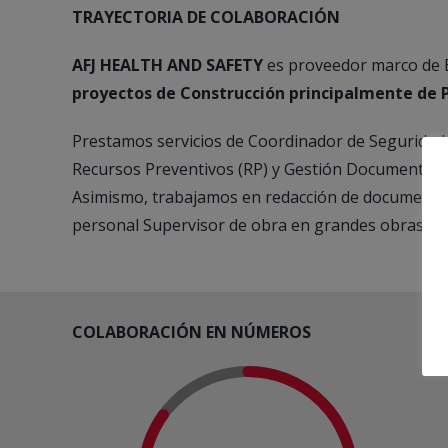
TRAYECTORIA DE COLABORACIÓN
AFJ HEALTH AND SAFETY
es proveedor marco de 
proyectos de Construcción principalmente de Pl
Prestamos servicios de Coordinador de Seguridad 
Recursos Preventivos (RP) y Gestión Documental d
Asimismo, trabajamos en redacción de documentos 
personal Supervisor de obra en grandes obras.
COLABORACIÓN EN NÚMEROS