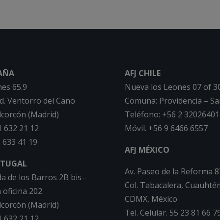
PAÑA
AFJ CHILE
hes 65.9
Nueva los Leones 07 of 3
nd. Ventorro del Cano
Comuna: Providencia – Sa
lcorcón (Madrid)
Teléfono: +56 2 32026401
1 632 21 12
Móvil. +56 9 6466 6557
 633 41 19
AFJ MÉXICO
RTUGAL
Av. Paseo de la Reforma 8
a de los Barros 2B bis–
Col. Tabacalera, Cuauhté
 oficina 202
CDMX, México
lcorcón (Madrid)
Tel. Celular. 55 23 81 66 7
1 632 21 12