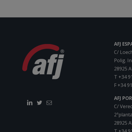
AFJ ES
C/ Loec
Polig. I
28925 A
T +34 9
F +34 91
AFJ PO
C/ Vered
2ªplanta
28925 A
T +34 9