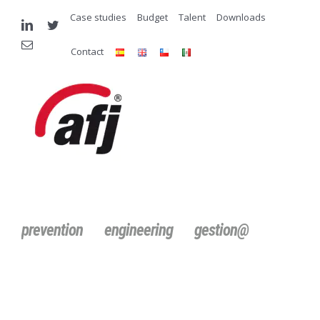
Skip
Case studies
Budget
Talent
Downloads
linkedin
twitter
to
Email
content
Contact
prevention
engineering
gestion@
Search
for: