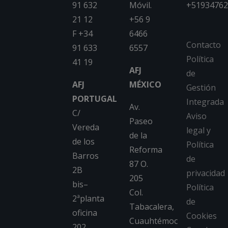
91 632
Móvil.
+51934762
21 12
+56 9
F +34
6466
Contacto
91 633
6557
Política
41 19
AFJ
de
AFJ
MÉXICO
Gestión
PORTUGAL
Integrada
Av.
C/
Aviso
Paseo
Vereda
legal y
de la
de los
Política
Reforma
Barros
de
87 O.
2B
privacidad
205
bis–
Política
Col.
2ªplanta
de
Tabacalera,
oficina
Cookies
Cuauhtémoc
202