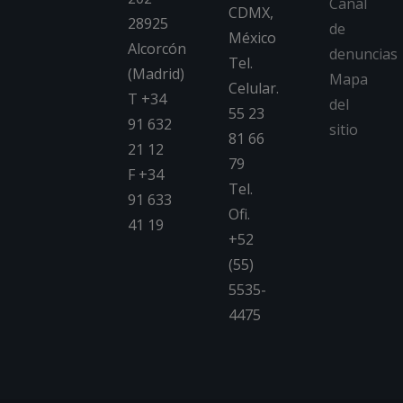
Canal
CDMX,
28925
de
México
Alcorcón
denuncias
Tel.
(Madrid)
Mapa
Celular.
T +34
del
55 23
91 632
sitio
81 66
21 12
79
F +34
Tel.
91 633
Ofi.
41 19
+52
(55)
5535-
4475