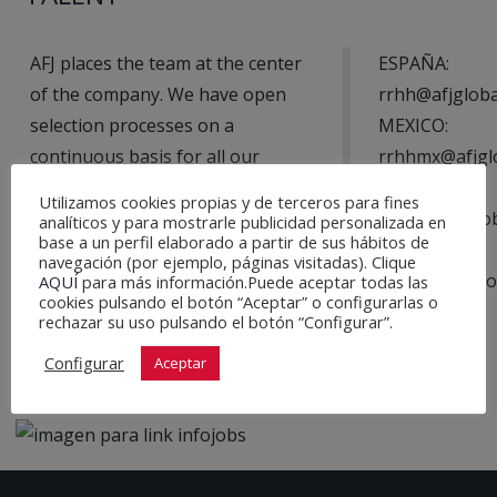
AFJ places the team at the center
ESPAÑA:
of the company. We have open
rrhh@afjgloba
selection processes on a
MEXICO:
continuous basis for all our
rrhhmx@afjgl
locations, keep yourself
CHILE:
Utilizamos cookies propias y de terceros para fines
informed and access the offers
rrhhcl@afjglo
analíticos y para mostrarle publicidad personalizada en
base a un perfil elaborado a partir de sus hábitos de
through the link below
PORTUGAL:
navegación (por ejemplo, páginas visitadas). Clique
rrhhpt@afjglo
AQUÍ
para más información.Puede aceptar todas las
cookies pulsando el botón “Aceptar” o configurarlas o
rechazar su uso pulsando el botón “Configurar”.
Configurar
Aceptar