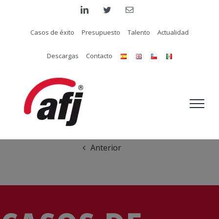
Saltar
linkedin
twitter
Correo
electrónico
al
Casos de éxito
Presupuesto
Talento
Actualidad
contenido
Descargas
Contacto
Anterior