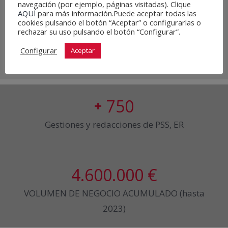
navegación (por ejemplo, páginas visitadas). Clique
AQUÍ
para más información.Puede aceptar todas las
cookies pulsando el botón “Aceptar” o configurarlas o
rechazar su uso pulsando el botón “Configurar”.
Configurar
Aceptar
Obras como TÉCNICO DE PREVENCIÓN
750
Gestiones y redacciones de PSS, ER
4.600
.000 €
VOLUMEN DE NEGOCIO ACUMULADO (hasta
2023)