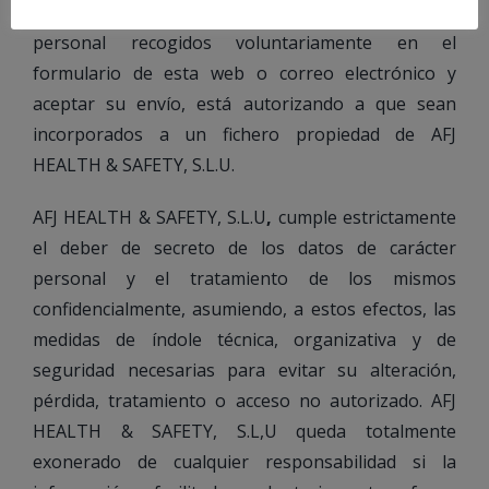
(RGPD)
, l
e informamos de que los datos de carácter
personal recogidos voluntariamente en el
formulario de esta web o correo electrónico y
aceptar su envío, está autorizando a que sean
incorporados a un fichero propiedad de AFJ
HEALTH & SAFETY, S.L.U.
AFJ HEALTH & SAFETY, S.L.U
,
cumple estrictamente
el deber de secreto de los datos de carácter
personal y el tratamiento de los mismos
confidencialmente, asumiendo, a estos efectos, las
medidas de índole técnica, organizativa y de
seguridad necesarias para evitar su alteración,
pérdida, tratamiento o acceso no autorizado.
AFJ
HEALTH & SAFETY, S.L
,U queda totalmente
exonerado de cualquier responsabilidad si la