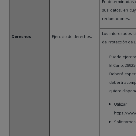
En determinadas ci
sus datos, en cu
reclamaciones.
Los interesados t
Derechos
Ejercicio de derechos.
de Protección de 
Puede ejercit
El Cano, 28925
Deberá especif
deberá acompa
quiere dispon
Utili
https://ww
Solicitarno