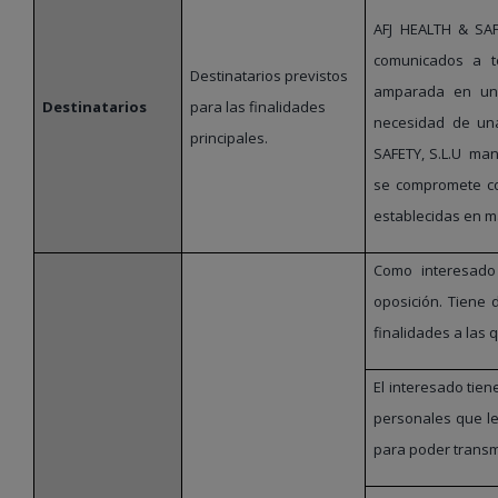
AFJ HEALTH & SAF
comunicados a t
Destinatarios previstos
amparada en una 
Destinatarios
para las finalidades
necesidad de una
principales.
SAFETY, S.L.U
manti
se compromete co
establecidas en m
Como interesado 
oposición. Tiene 
finalidades a las 
El interesado tien
personales que le
para poder transmi