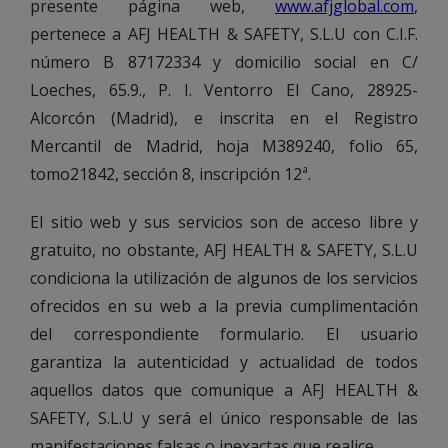
presente página web,
www.afjglobal.com
,
pertenece a
AFJ HEALTH & SAFETY, S.L.U
con C.I.F.
número B 87172334 y domicilio social en
C/
Loeches, 65.9., P. I. Ventorro El Cano, 28925-
Alcorcón (Madrid)
, e inscrita en el Registro
Mercantil de Madrid, hoja M389240, folio 65,
tomo21842, sección 8, inscripción 12ª.
El sitio web y sus servicios son de acceso libre y
gratuito, no obstante, AFJ HEALTH & SAFETY, S.L.U
condiciona la utilización de algunos de los servicios
ofrecidos en su web a la previa cumplimentación
del correspondiente formulario. El usuario
garantiza la autenticidad y actualidad de todos
aquellos datos que comunique a AFJ HEALTH &
SAFETY, S.L.U y será el único responsable de las
manifestaciones falsas o inexactas que realice.