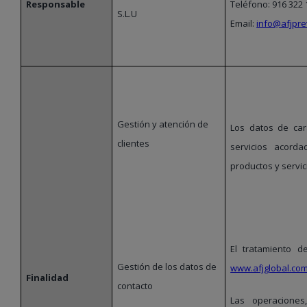
Responsable
Teléfono: 916 322 
S.L.U
Email
:
info@afjpre
Gestión y atención de
Los datos de car
clientes
servicios acord
productos y servic
El tratamiento d
Gestión de los datos de
www.afjglobal.co
Finalidad
contacto
Las operaciones