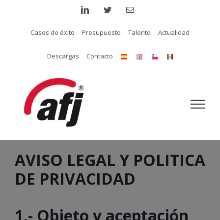
Saltar
linkedin
twitter
Correo
electrónico
al
Casos de éxito
Presupuesto
Talento
Actualidad
contenido
Descargas
Contacto
AVISO LEGAL Y POLITICA
DE PRIVACIDAD
1.- Objeto y aceptación