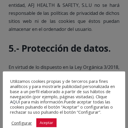
entidad, AFJ HEALTH & SAFETY, S.L.U no se hará
responsable de las políticas de privacidad de dichos
sitios web ni de las cookies que éstos puedan
almacenar en el ordenador del usuario.
5.- Protección de datos.
En virtud de lo dispuesto en la Ley Orgánica 3/2018,
de 5 de diciembre, de Protección de Datos
Utilizamos cookies propias y de terceros para fines
Personales y Garantía de los Derechos Digitales
analíticos y para mostrarle publicidad personalizada en
(LODGDD) y en el Reglamento (UE) 2016/679 del
base a un perfil elaborado a partir de sus hábitos de
navegación (por ejemplo, páginas visitadas). Clique
Parlamento Europeo y del Consejo de 27 de abril de
AQUÍ
para más información.Puede aceptar todas las
2016 relativo a la protección de las personas físicas
cookies pulsando el botón “Aceptar” o configurarlas o
rechazar su uso pulsando el botón “Configurar”.
en lo que respecta al tratamiento de datos
Configurar
personales y a la libre circulación de estos datos
Aceptar