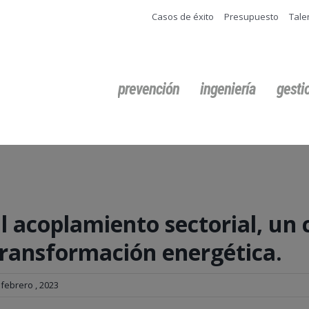
Casos de éxito
Presupuesto
Tale
Buscar:
prevención
ingeniería
gest
l acoplamiento sectorial, un 
transformación energética.
 febrero , 2023