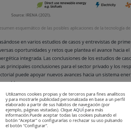
esumen esquemático de las posibles aplicaciones de la tecnología de e
sándose en varios estudios de casos y entrevistas de prim
versas oportunidades y retos que plantea el avance hacia e
ergética integrada. Las conclusiones de los estudios de cas
las principales conclusiones para el sector privado y los r
ctorial puede apoyar nuevos avances hacia un sistema ener
novables.
Utilizamos cookies propias y de terceros para fines analíticos
y para mostrarle publicidad personalizada en base a un perfil
elaborado a partir de sus hábitos de navegación (por
ejemplo, páginas visitadas). Clique
AQUÍ
para más
información.Puede aceptar todas las cookies pulsando el
botón “Aceptar” o configurarlas o rechazar su uso pulsando
el botón “Configurar”.