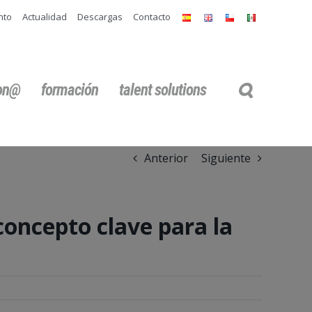
nto
Actualidad
Descargas
Contacto
ion@
formación
talent solutions
Anterior
Siguiente
concepto clave para la