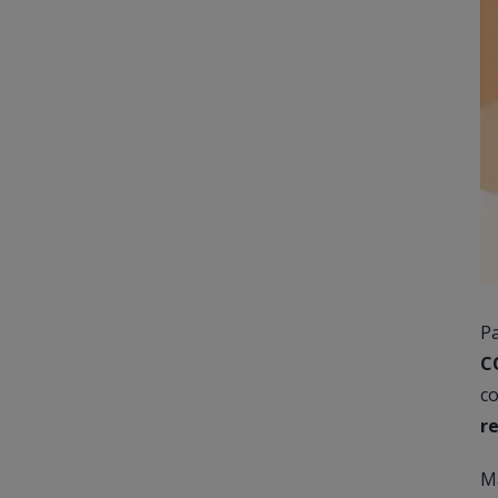
Pa
C
c
r
Ma