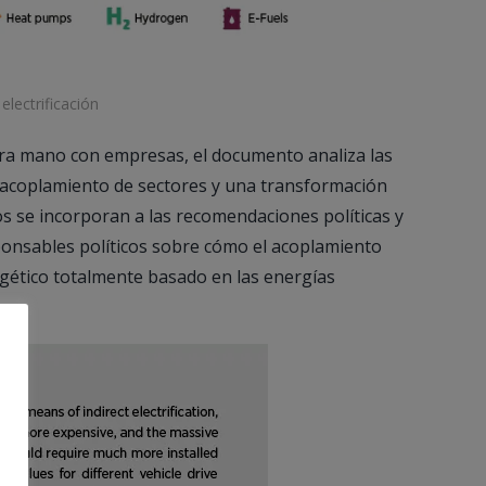
lectrificación
era mano con empresas, el documento analiza las
l acoplamiento de sectores y una transformación
os se incorporan a las recomendaciones políticas y
esponsables políticos sobre cómo el acoplamiento
gético totalmente basado en las energías