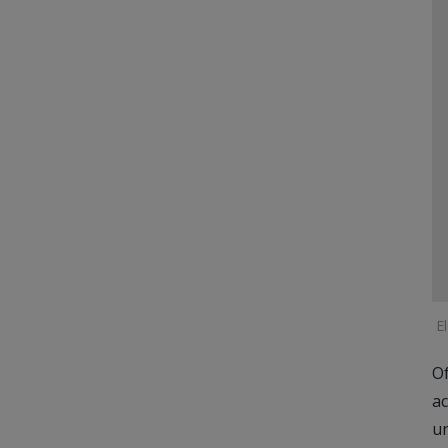
E
Of
ac
u