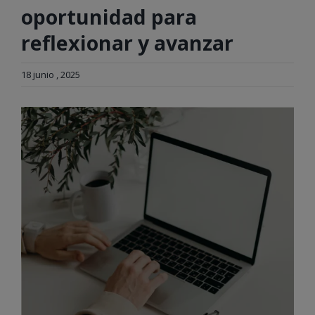
oportunidad para
reflexionar y avanzar
18 junio , 2025
Ver
imagen
más
grande