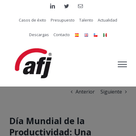
Saltar
linkedin
twitter
Correo
electrónico
al
Casos de éxito
Presupuesto
Talento
Actualidad
contenido
Descargas
Contacto
Anterior
Siguiente
Día Mundial de la
Productividad: Una