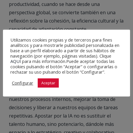
productividad, cuando se hace desde una
perspectiva global, se convierte también en una
reflexión sobre la cohesión, la eficiencia cultural y la
capacidad de adaptación constante.
Utilizamos cookies propias y de terceros para fines
Inteligencia artificial: el siguiente paso en
analíticos y para mostrarle publicidad personalizada en
base a un perfil elaborado a partir de sus hábitos de
nuestra evolución
navegación (por ejemplo, páginas visitadas). Clique
AQUÍ
para más información.Puede aceptar todas las
En este marco de transformación, desde AFJ Global
cookies pulsando el botón “Aceptar” o configurarlas o
rechazar su uso pulsando el botón “Configurar”.
estamos dando un paso más: nos encontramos en
pleno proceso de integración de soluciones
Configurar
Aceptar
basadas en inteligencia artificial para optimizar
nuestros procesos internos, mejorar la toma de
decisiones y liberar a nuestros equipos de tareas
repetitivas. Apostar por la IA no es sustituir el
talento humano, sino potenciarlo, dándole más
espacio a lo estratégico, creativo y colaborativo.