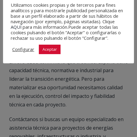
Utilizamos cookies propias y de terceros para fines
analíticos y para mostrarle publicidad personalizada en
Nuestro modelo apoya el liderazgo que España
base a un perfil elaborado a partir de sus hábitos de
quiere ejercer en la transición, construyendo
navegación (por ejemplo, páginas visitadas). Clique
AQUÍ
para más información.Puede aceptar todas las
proyectos seguros, eficientes y profesionalizados, y
cookies pulsando el botón “Aceptar” o configurarlas o
rechazar su uso pulsando el botón “Configurar”.
alineándose con la financiación sostenible
impulsada por entidades como Banco Santander.
Configurar
Aceptar
El Foro CEOS confirma lo que creemos: España tiene
capacidad técnica, normativa e industrial para
liderar la transición energética. Pero para
materializar esa oportunidad necesitamos calidad
en la ejecución, control del impacto y fiabilidad
técnica en cada proyecto.
Contáctanos si buscas un equipo especializado en
asistencia técnica para proyectos de energías
renovables, infraestructuras o industria, y