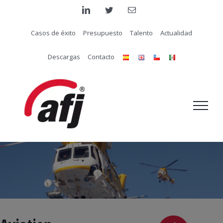
Saltar
linkedin
twitter
Correo
electrónico
al
Casos de éxito
Presupuesto
Talento
Actualidad
contenido
Descargas
Contacto