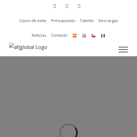
Skip
linkedin
twitter
Email
to
Casos de exito
Presupuesto
Talento
Descargas
content
Noticias
Contacto
Loading...