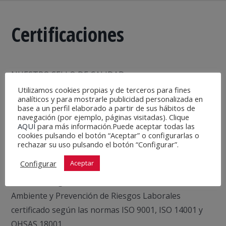
Certificaciones
NUESTRO SELLO DE CALIDAD
Utilizamos cookies propias y de terceros para fines
Nuestro compromiso es impulsar la calidad y la
analíticos y para mostrarle publicidad personalizada en
base a un perfil elaborado a partir de sus hábitos de
mejora continua en la gestión de todos los procesos
navegación (por ejemplo, páginas visitadas). Clique
AQUÍ
para más información.Puede aceptar todas las
y actividades de la compañía.
cookies pulsando el botón “Aceptar” o configurarlas o
rechazar su uso pulsando el botón “Configurar”.
Configurar
Aceptar
Sistema Integrado de Gestión de la Calidad, Medio
Ambiente y Prevención de Riesgos Laborales
certificado según las normas ISO 9001, ISO 14001 y
OHSAS 18001