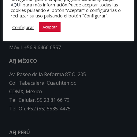
AQUÍ
para más información.Puede aceptar todas las
cookies pulsando el botón “Aceptar” o configurarlas o
AFJ CHILE
rechazar su uso pulsando el botón “Configurar”.
Nueva los Leones 07 of 301A
Configurar
Aceptar
Comuna: Providencia – Santiago
Teléfono: +56 2 32026401
Móvil. +56 9 6466 6557
AFJ MÉXICO
Av. Paseo de la Reforma 87 O. 205
Col. Tabacalera, Cuauhtémoc
CDMX, México
Tel. Celular. 55 23 81 66 79
Tel. Ofi. +52 (55) 5535-4475
AFJ PERÚ