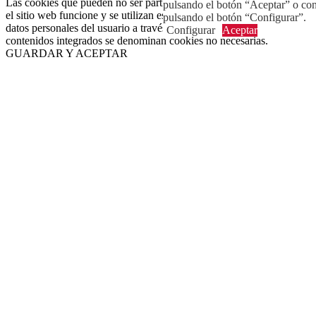
Las cookies que pueden no ser particularmente necesarias para que
pulsando el botón “Aceptar” o con
el sitio web funcione y se utilizan específicamente para recopilar
pulsando el botón “Configurar”.
datos personales del usuario a través de análisis, anuncios y otros
Configurar
Aceptar
contenidos integrados se denominan cookies no necesarias.
GUARDAR Y ACEPTAR