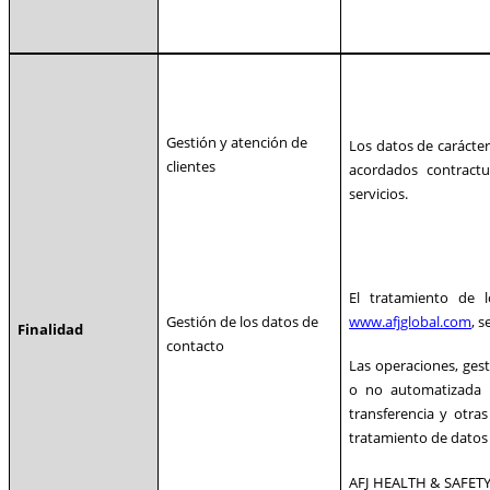
Gestión y atención de
Los datos de carácter
clientes
acordados contract
servicios.
El tratamiento de 
www.afjglobal.com
, 
Gestión de los datos de
Finalidad
contacto
Las operaciones, ges
o no automatizada y
transferencia y otra
tratamiento de datos
AFJ HEALTH & SAFETY, 