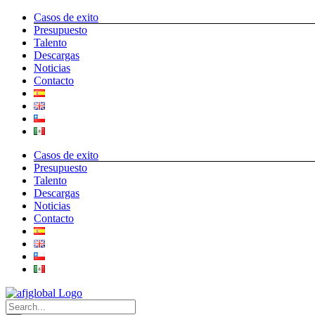
Skip
linkedin
twitter
Email
Casos de exito
to
Presupuesto
content
Talento
Descargas
Noticias
Contacto
Casos de exito
Presupuesto
Talento
Descargas
Noticias
Contacto
Search