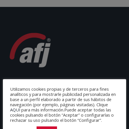
Utilizamos cookies propias y de terceros para fines
analíticos y para mostrarle publicidad personalizada en
base a un perfil elaborado a partir de sus hábitos de
navegación (por ejemplo, páginas visitadas). Clique
AQUÍ
para más información.Puede aceptar todas las
cookies pulsando el botón “Aceptar” o configurarlas o
AFJ ESPAÑA
rechazar su uso pulsando el botón “Configurar”.
C/ Loeches 65.9