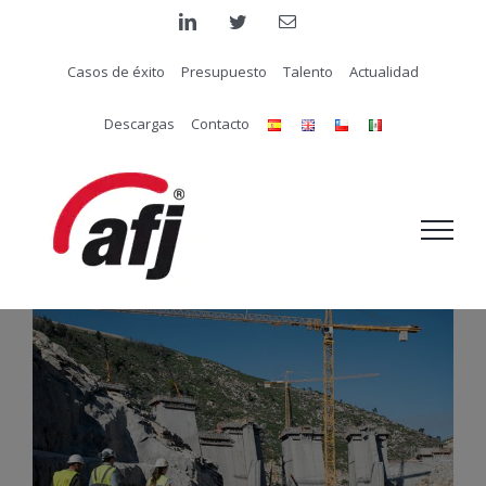
Saltar
linkedin
twitter
Correo
electrónico
al
Casos de éxito
Presupuesto
Talento
Actualidad
contenido
Descargas
Contacto