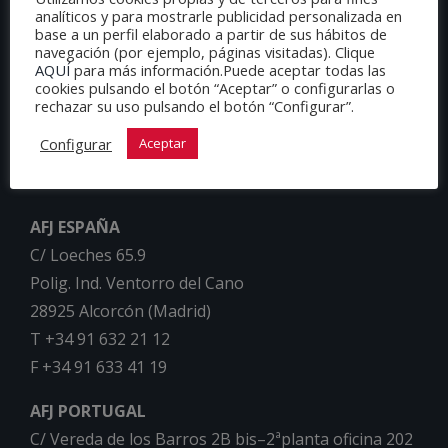
analíticos y para mostrarle publicidad personalizada en
base a un perfil elaborado a partir de sus hábitos de
navegación (por ejemplo, páginas visitadas). Clique
AQUÍ
para más información.Puede aceptar todas las
cookies pulsando el botón “Aceptar” o configurarlas o
rechazar su uso pulsando el botón “Configurar”.
Configurar
Aceptar
AFJ ESPAÑA
C/ Loeches 65.9
Polig. Ind. Ventorro del Cano
28925 Alcorcón (Madrid)
T +34 91 632 21 12
F +34 91 633 41 19
AFJ PORTUGAL
C/ Vereda de los Barros 2B bis–2ªplanta oficina 202