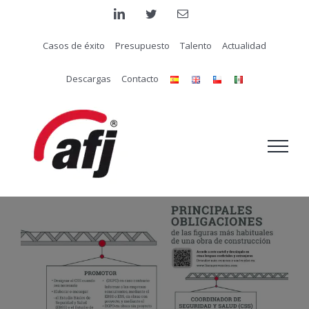
Saltar
linkedin
twitter
Correo
electrónico
al
Casos de éxito
Presupuesto
Talento
Actualidad
contenido
Descargas
Contacto