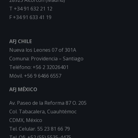
28925 Alcorcón (Madrid)
T +34 91 632 21 12
F +34 91 633 41 19
AFJ CHILE
Nueva los Leones 07 of 301A
Comuna: Providencia – Santiago
Teléfono: +56 2 32026401
Móvil. +56 9 6466 6557
AFJ MÉXICO
Av. Paseo de la Reforma 87 O. 205
Col. Tabacalera, Cuauhtémoc
CDMX, México
Tel. Celular. 55 23 81 66 79
Tel. Ofi. +52 (55) 5535-4475