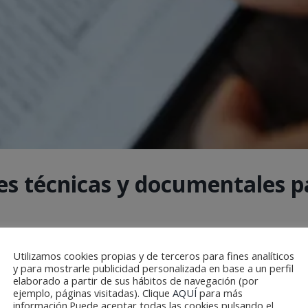
s técnicas y documentales pa
exigente, donde coinciden múltiples empresas, perfiles técn
Utilizamos cookies propias y de terceros para fines analíticos
y para mostrarle publicidad personalizada en base a un perfil
a [...]
elaborado a partir de sus hábitos de navegación (por
ejemplo, páginas visitadas). Clique
AQUÍ
para más
información.Puede aceptar todas las cookies pulsando el