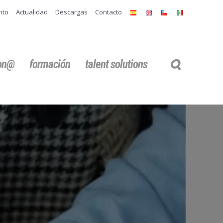
nto
Actualidad
Descargas
Contacto
ion@
formación
talent solutions