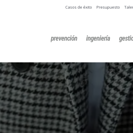
Casos de éxito
Presupuesto
Tale
Buscar:
prevención
ingeniería
gest