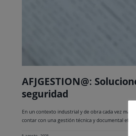
AFJGESTION@: Solucione
seguridad
En un contexto industrial y de obra cada vez más 
contar con una gestión técnica y documental eficaz y
5 agosto , 2025