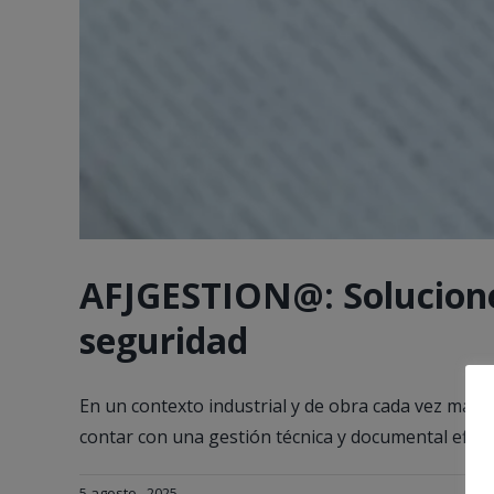
AFJGESTION@: Solucione
seguridad
En un contexto industrial y de obra cada vez más 
contar con una gestión técnica y documental eficaz y
5 agosto , 2025