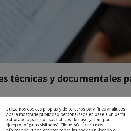
s técnicas y documentales pa
exigente, donde coinciden múltiples empresas, perfiles técn
Utilizamos cookies propias y de terceros para fines analíticos
y para mostrarle publicidad personalizada en base a un perfil
a [...]
elaborado a partir de sus hábitos de navegación (por
ejemplo, páginas visitadas). Clique
AQUÍ
para más
información.Puede aceptar todas las cookies pulsando el