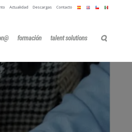
nto
Actualidad
Descargas
Contacto
ion@
formación
talent solutions