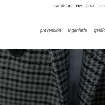
Casos de éxito
Presupuesto
Tale
Buscar:
prevención
ingeniería
gest