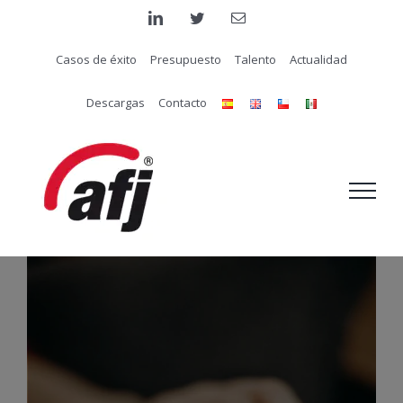
Saltar
linkedin
twitter
Correo
electrónico
al
Casos de éxito
Presupuesto
Talento
Actualidad
contenido
Descargas
Contacto