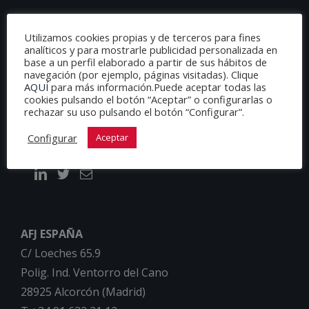
Utilizamos cookies propias y de terceros para fines
analíticos y para mostrarle publicidad personalizada en
base a un perfil elaborado a partir de sus hábitos de
navegación (por ejemplo, páginas visitadas). Clique
AQUÍ
para más información.Puede aceptar todas las
cookies pulsando el botón “Aceptar” o configurarlas o
rechazar su uso pulsando el botón “Configurar”.
Configurar
Aceptar
AFJ ESPAÑA
C/ Loeches 65.9
Polig. Ind. Ventorro del Cano
28925 Alcorcón (Madrid)