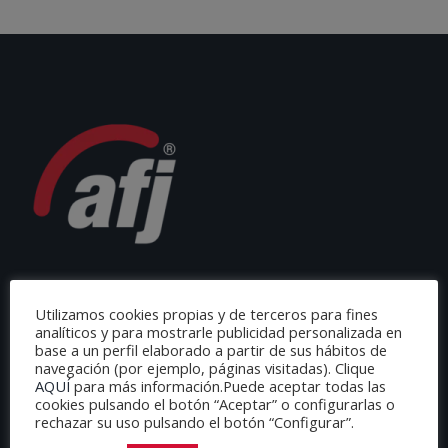
Utilizamos cookies propias y de terceros para fines
analíticos y para mostrarle publicidad personalizada en
base a un perfil elaborado a partir de sus hábitos de
navegación (por ejemplo, páginas visitadas). Clique
AQUÍ
para más información.Puede aceptar todas las
cookies pulsando el botón “Aceptar” o configurarlas o
AFJ ESPAÑA
rechazar su uso pulsando el botón “Configurar”.
C/ Loeches 65.9