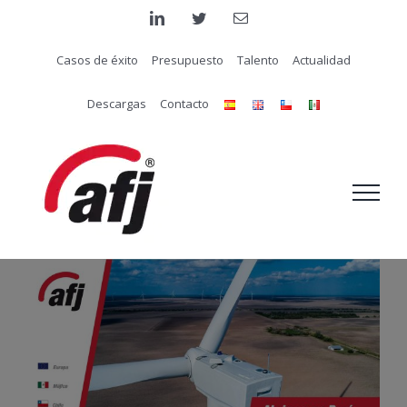
Saltar
linkedin
twitter
Correo
electrónico
al
Casos de éxito
Presupuesto
Talento
Actualidad
contenido
Descargas
Contacto