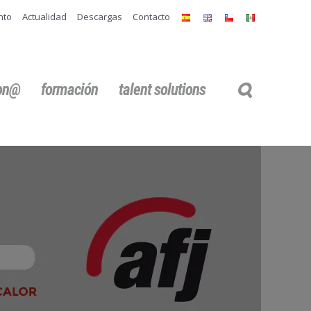
nto
Actualidad
Descargas
Contacto
ion@
formación
talent solutions