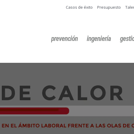
Casos de éxito
Presupuesto
Tale
Buscar:
prevención
ingeniería
gest