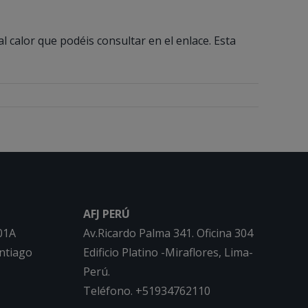
 calor que podéis consultar en el enlace. Esta
AFJ PERÚ
01A
Av.Ricardo Palma 341. Oficina 304
ntiago
Edificio Platino -Miraflores, Lima-
Perú.
Teléfono. +51934762110