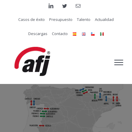
Saltar
linkedin
twitter
Correo
electrónico
al
Casos de éxito
Presupuesto
Talento
Actualidad
contenido
Descargas
Contacto