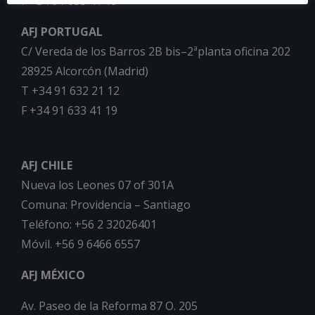
F +34 91 633 41 19
AFJ PORTUGAL
C/ Vereda de los Barros 2B bis–2ªplanta oficina 202
28925 Alcorcón (Madrid)
T +34 91 632 21 12
F +34 91 633 41 19
AFJ CHILE
Nueva los Leones 07 of 301A
Comuna: Providencia – Santiago
Teléfono: +56 2 32026401
Móvil. +56 9 6466 6557
AFJ MÉXICO
Av. Paseo de la Reforma 87 O. 205