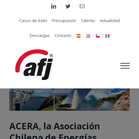
Saltar
linkedin
twitter
Correo
electrónico
al
Casos de éxito
Presupuesto
Talento
Actualidad
contenido
Descargas
Contacto
ACERA, la Asociación
Chilena de Energías