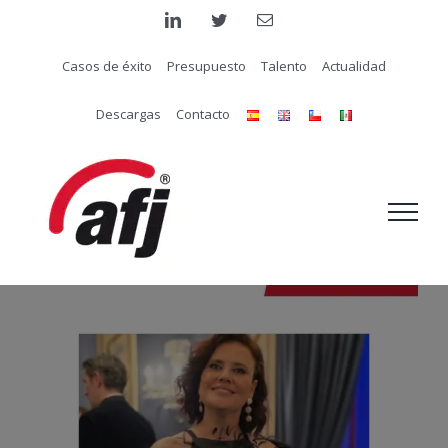
Saltar
linkedin
twitter
Correo
electrónico
al
Casos de éxito
Presupuesto
Talento
Actualidad
contenido
Descargas
Contacto