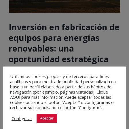
Inversión en fabricación de
equipos para energías
renovables: una
oportunidad estratégica
para España
Utilizamos cookies propias y de terceros para fines
analíticos y para mostrarle publicidad personalizada en
La transición energética global está en pleno auge,
base a un perfil elaborado a partir de sus hábitos de
navegación (por ejemplo, páginas visitadas). Clique
y la inversión en la fabricación de equipos para
AQUÍ
para más información.Puede aceptar todas las
energías renovables se ha convertido en un pilar
cookies pulsando el botón “Aceptar” o configurarlas o
rechazar su uso pulsando el botón “Configurar”.
fundamental para alcanzar los objetivos [...]
Configurar
Aceptar
15 mayo , 2025