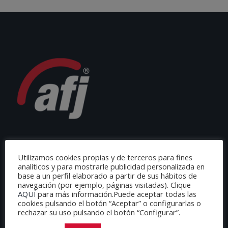
Utilizamos cookies propias y de terceros para fines
analíticos y para mostrarle publicidad personalizada en
base a un perfil elaborado a partir de sus hábitos de
navegación (por ejemplo, páginas visitadas). Clique
AQUÍ
para más información.Puede aceptar todas las
cookies pulsando el botón “Aceptar” o configurarlas o
AFJ ESPAÑA
rechazar su uso pulsando el botón “Configurar”.
C/ Loeches 65.9