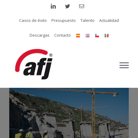
Saltar
linkedin
twitter
Correo
electrónico
al
Casos de éxito
Presupuesto
Talento
Actualidad
contenido
Descargas
Contacto