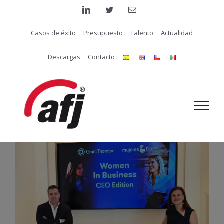
Saltar
linkedin
twitter
Correo
electrónico
al
Casos de éxito
Presupuesto
Talento
Actualidad
contenido
Descargas
Contacto