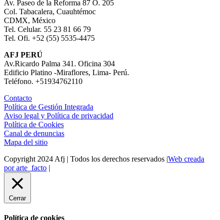
Av. Paseo de la Reforma 87 O. 205
Col. Tabacalera, Cuauhtémoc
CDMX, México
Tel. Celular. 55 23 81 66 79
Tel. Ofi. +52 (55) 5535-4475
AFJ PERÚ
Av.Ricardo Palma 341. Oficina 304
Edificio Platino -Miraflores, Lima- Perú.
Teléfono. +51934762110
Contacto
Política de Gestión Integrada
Aviso legal y Política de privacidad
Política de Cookies
Canal de denuncias
Mapa del sitio
Copyright 2024 Afj | Todos los derechos reservados |
Web creada
por arte_facto
|
Cerrar
Política de cookies