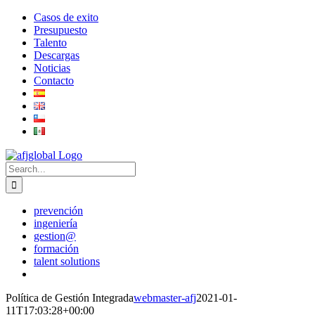
Skip
linkedin
twitter
Email
Casos de exito
to
Presupuesto
content
Talento
Descargas
Noticias
Contacto
Search
for:
prevención
ingeniería
gestion@
formación
talent solutions
Política de Gestión Integrada
webmaster-afj
2021-01-
11T17:03:28+00:00