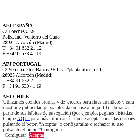
AFJ ESPAÑA
C/ Loeches 65.9
Polig. Ind. Ventorro del Cano
28925 Alcorcón (Madrid)
T +34 91 632 21 12
F +34 91 633 41 19
AFJ PORTUGAL
C/ Vereda de los Barros 2B bis–2ªplanta oficina 202
28925 Alcorcón (Madrid)
T +34 91 632 21 12
F +34 91 633 41 19
AFJ CHILE
Utilizamos cookies propias y de terceros para fines analíticos y para
Nueva los Leones 07 of 301A
mostrarle publicidad personalizada en base a un perfil elaborado a
Comuna: Providencia – Santiago
partir de sus hábitos de navegación (por ejemplo, páginas visitadas).
Teléfono: +56 2 32026401
Clique
AQUÍ
para más información.Puede aceptar todas las cookies
Móvil. +56 9 6466 6557
pulsando el botón “Aceptar” o configurarlas o rechazar su uso
AFJ MÉXICO
pulsando el botón “Configurar”.
Configurar
Aceptar