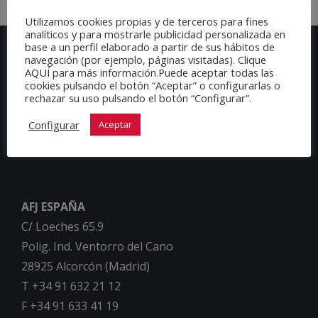
Utilizamos cookies propias y de terceros para fines
analíticos y para mostrarle publicidad personalizada en
base a un perfil elaborado a partir de sus hábitos de
navegación (por ejemplo, páginas visitadas). Clique
AQUÍ
para más información.Puede aceptar todas las
cookies pulsando el botón “Aceptar” o configurarlas o
rechazar su uso pulsando el botón “Configurar”.
Configurar
Aceptar
AFJ ESPAÑA
C/ Loeches 65.9
Polig. Ind. Ventorro del Cano
28925 Alcorcón (Madrid)
T +34 91 632 21 12
F +34 91 633 41 19