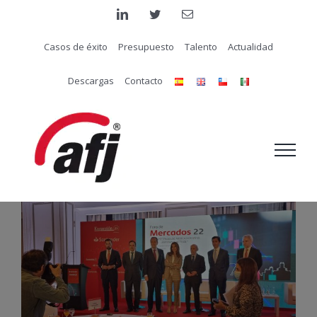
Saltar
linkedin
twitter
Correo
electrónico
al
Casos de éxito
Presupuesto
Talento
Actualidad
contenido
Descargas
Contacto