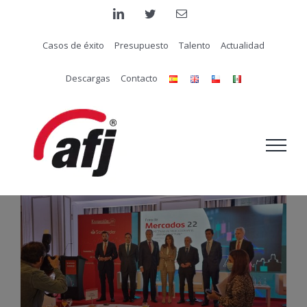
Saltar
linkedin
twitter
Correo
electrónico
al
Casos de éxito
Presupuesto
Talento
Actualidad
contenido
Descargas
Contacto