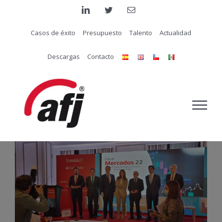
Saltar
linkedin
twitter
Correo
electrónico
al
Casos de éxito
Presupuesto
Talento
Actualidad
contenido
Descargas
Contacto