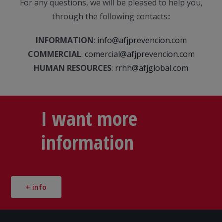
For any questions, we will be pleased to help you,
through the following contacts::
INFORMATION
:
info@afjprevencion.com
COMMERCIAL
:
comercial@afjprevencion.com
HUMAN RESOURCES
:
rrhh@afjglobal.com
I want more
information
+ info