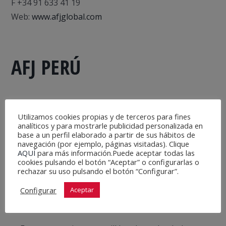
F +34 91 633 41 19
Web:
www.afjglobal.com
AFJ PERÚ
Utilizamos cookies propias y de terceros para fines
Av.Ricardo Palma 341. Oficina 304
analíticos y para mostrarle publicidad personalizada en
base a un perfil elaborado a partir de sus hábitos de
Edificio Platino -Miraflores,
navegación (por ejemplo, páginas visitadas). Clique
Lima- Perú.
AQUÍ
para más información.Puede aceptar todas las
cookies pulsando el botón “Aceptar” o configurarlas o
Teléfono. +51934762110
rechazar su uso pulsando el botón “Configurar”.
Email:
dpomodoro@afjglobal.com
Configurar
Aceptar
Web:
www.afjglobal.com