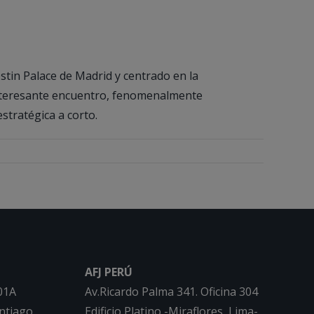
tin Palace de Madrid y centrado en la
interesante encuentro, fenomenalmente
stratégica a corto.
AFJ PERÚ
01A
Av.Ricardo Palma 341. Oficina 304
ntiago
Edificio Platino -Miraflores, Lima-