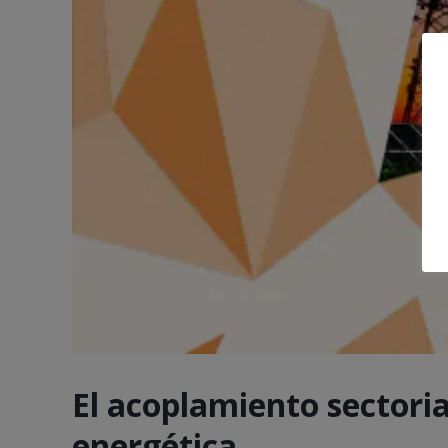
El acoplamiento sectoria
energética.