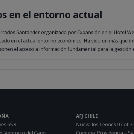
s en el entorno actual
rcados Santander organizado por Expansión en el Hotel Wes
ercado en el actual entorno económico. Ha sido un más que 
onen el acceso a información fundamental para la gestión e
PAÑA
AFJ CHILE
hes 65.9
Nueva los Leones 07 of 3
nd. Ventorro del Cano
Comuna: Providencia – Sa