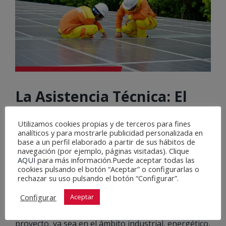
La Asistencia Técnica: El
valor de contar con un
Utilizamos cookies propias y de terceros para fines
equipo especializado en
analíticos y para mostrarle publicidad personalizada en
base a un perfil elaborado a partir de sus hábitos de
obra
navegación (por ejemplo, páginas visitadas). Clique
AQUÍ
para más información.Puede aceptar todas las
cookies pulsando el botón “Aceptar” o configurarlas o
rechazar su uso pulsando el botón “Configurar”.
La Asistencia Técnica es un servicio profesional que
proporciona apoyo técnico especializado durante la
Configurar
Aceptar
planificación, ejecución y supervisión de un
proyecto, ya sea en el ámbito industrial, energético,