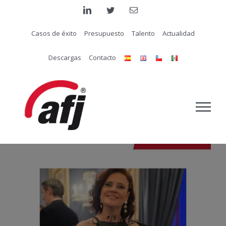
Saltar
linkedin
twitter
Correo
electrónico
al
Casos de éxito
Presupuesto
Talento
Actualidad
contenido
Descargas
Contacto