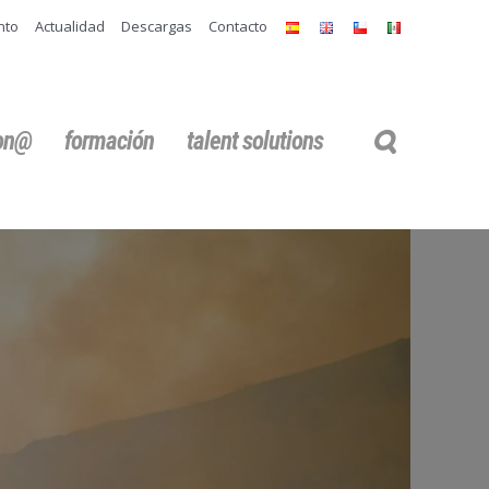
nto
Actualidad
Descargas
Contacto
ion@
formación
talent solutions